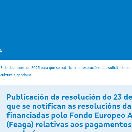
Ir o contido principal
A
23 de decembro de 2025 pola que se notifican as resolucións das solicitudes d
icultura e gandaría
Publicación da resolución do 23 
que se notifican as resolucións da
financiadas polo Fondo Europeo A
(Feaga) relativas aos pagamentos 