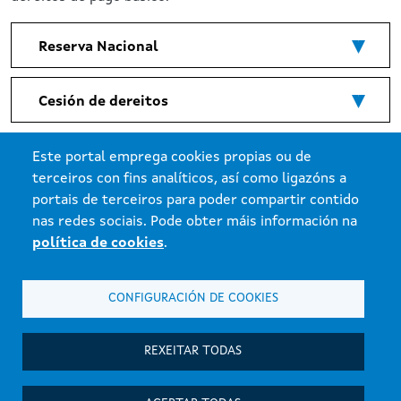
Reserva Nacional
Cesión de dereitos
Este portal emprega cookies propias ou de
terceiros con fins analíticos, así como ligazóns a
portais de terceiros para poder compartir contido
nas redes sociais. Pode obter máis información na
política de cookies
.
Xunta de Galicia. Información mantida e publicada na internet pola
Consellería do Medio Rural.
Atención á cidadanía
CONFIGURACIÓN DE COOKIES
Accesibilidade
Aviso Legal
REXEITAR TODAS
Mapa do portal